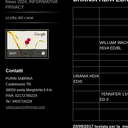
News 2024, INFORMATIVA
PRIVACY
scelta del cane
WILLIAM WACH
HD/A ED/BL
Contatti
URANIA HD/A
PURIN SABRINA
ED/0
Castelnuovo TN
38050 santa Margherita 6 A tn
YENNIFER 13/
P.IVA: 02172780229
ED 0
Tel: 3403718229
sabrinapurin@gmail.com
20/09/2017 testata per la m