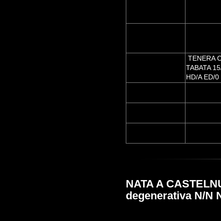
TENERA 
TABATA 15
HD/A ED/0
NATA A CASTELNUO
degenerativa N/N 