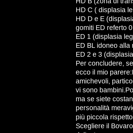
HD B (zona di tran
HD C ( displasia 
HD D e E (displas
gomiti ED referto 0
ED 1 (displasia l
ED BL idoneo alla 
ED 2 e 3 (displasi
Per concludere, se
ecco il mio parere:
amichevoli, particol
vi sono bambini.Po
ma se siete costan
personalità meravi
più piccola rispett
Scegliere il Bovar