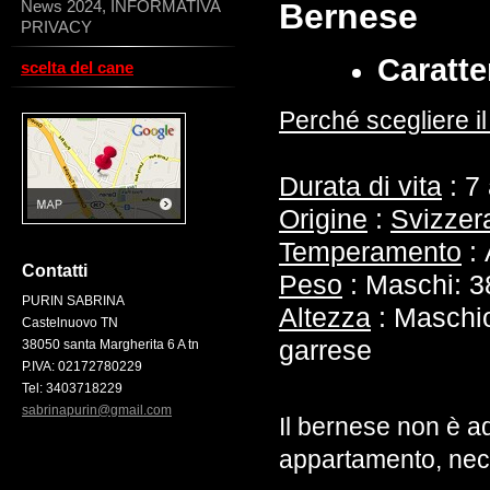
News 2024, INFORMATIVA
Bernese
PRIVACY
Caratte
scelta del cane
Perché scegliere i
Durata di vita
:
7 
Origine
:
Svizzer
Temperamento
:
Contatti
Peso
:
Maschi: 3
PURIN SABRINA
Altezza
:
Maschi
Castelnuovo TN
garrese
38050 santa Margherita 6 A tn
P.IVA: 02172780229
Tel: 3403718229
sabrinapurin@gmail.com
Il bernese non è ad
appartamento, nece