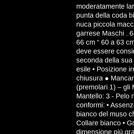
moderatamente larga
punta della coda b
nuca piccola macch
garrese Maschi . 
66 cm “ 60 a 63 c
deve essere consid
seconda della sua
esile • Posizione ir
chiusura ● Mancanz
(premolari 1) – gl
Mantello: 3 - Pelo 
conformi: • Assenza
bianco del muso c
Collare bianco • G
dimensione più gra