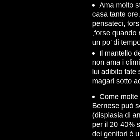
Ama molto st
casa tante ore,
pensateci, for
,forse quando r
un po’ di tempo
Il mantello d
non ama i climi 
lui adibito fat
magari sotto a
Come molte r
Bernese può soff
(displasia di a
per il 20-40% s
dei genitori è 