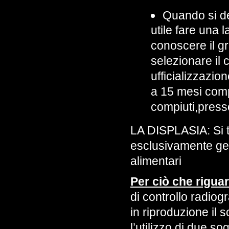
Quando si de
utile fare una 
conoscere il g
selezionare il 
ufficializzazio
a 15 mesi comp
compiuti,presso
LA DISPLASIA: Si tr
esclusivamente gen
alimentari
Per ciò che riguar
di controllo radiog
in riproduzione il 
l’utilizzo di due s