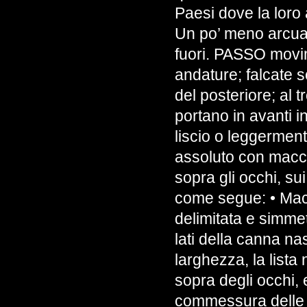
Paesi dove la loro 
Un po’ meno arcuati
fuori. PASSO movim
andature; falcate 
del posteriore; al tr
portano in avanti 
liscio o leggerme
assoluto con macch
sopra gli occhi, su
come segue: • Macc
delimitata e simmetr
lati della canna na
larghezza, la lista
sopra degli occhi,
commessura delle l