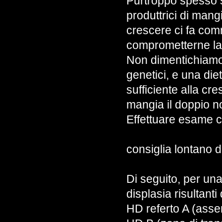
Purtroppo spesso si
produttrici di mangi
crescere ci fa comm
comprometterne la 
Non dimentichiamo,
genetici, e una di
sufficiente alla cr
mangia il doppio n
Effettuare esame co
del 15° mese d’et
consiglia lontano da
Di seguito, per una
displasia risultanti
HD referto A (asse